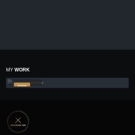
Brand Solutions
Lorem ipsum dolor sit amet, coctetur adipiscing elit.
MY
WORK
Small Slider
DESIGN