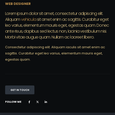
WEB DESIGNER
Lorem ipsum dolor sit amet, consectetur adipiscing elit.
Aliquam
vehicula
sit amet enim ac sagittis. Curabitur eget
leo varius, elementum mauris eget, egestas quam. Donec
ante risus, dapibus sed lectus non, lacinia vestibulum nisi.
Morbi vitae augue quam. Nullam ac laoreet libero.
Consectetur adipiscing elit. Aliquam iaculis sit amet enim ac
sagittis. Curabitur eget leo varius, elementum mauris eget,
egestas quam.
GET IN TOUCH
FOLLOW ME