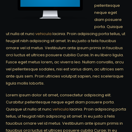
pellentesque
neque eget
diam posuere
porta. Quisque
ut nulla at nunc
vehicula
lacinia. Proin adipiscing porta tellus, ut
feugiat nibh adipiscing sit amet. In eu justo a felis faucibus
ornare vel id metus. Vestibulum ante ipsum primis in faucibus
orci luctus et ultrices posuere cubilia Curae; In eu libero ligula.
Fusce eget metus lorem, ac viverra leo. Nullam convallis, arcu
vel pellentesque sodales, nisi est varius diam, ac ultrices sem
ante quis sem. Proin ultricies volutpat sapien, nec scelerisque
ligula mollis lobortis.
Lorem ipsum dolor sit amet, consectetur adipiscing elit.
Curabitur pellentesque neque eget diam posuere porta.
Quisque ut nulla at nunc
vehicula
lacinia. Proin adipiscing porta
tellus, ut feugiat nibh adipiscing sit amet. In eu justo a felis
faucibus ornare vel id metus. Vestibulum ante ipsum primis in
faucibus orci luctus et ultrices posuere cubilia Curae; In eu